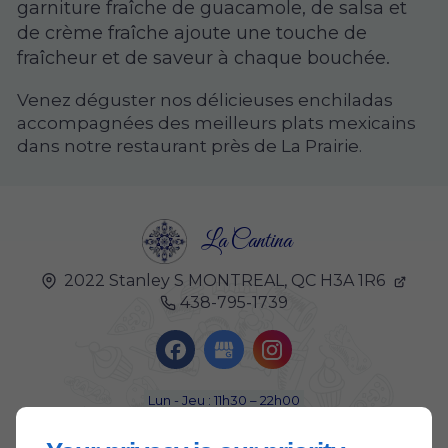
garniture fraîche de guacamole, de salsa et
de crème fraîche ajoute une touche de
fraîcheur et de saveur à chaque bouchée.
Venez déguster nos délicieuses enchiladas
accompagnées des meilleurs plats mexicains
dans notre restaurant près de La Prairie.
La Cantina
2022 Stanley S
MONTREAL, QC
H3A 1R6
438-795-1739
Lun - Jeu : 11h30 – 22h00
Ven : 11h30 – 23h00
Sam : 12h00 – 23h00